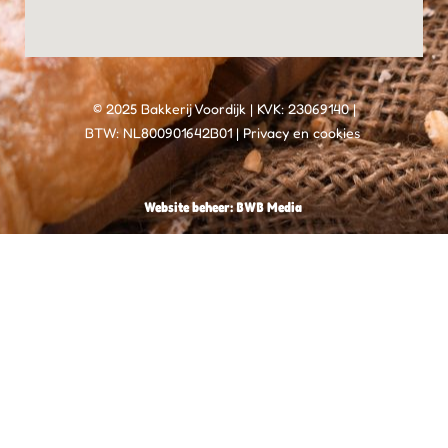
© 2025 Bakkerij Voordijk | KVK: 23069140 |
BTW: NL800901642B01 | Privacy en cookies ​
Website beheer:
BWB Media