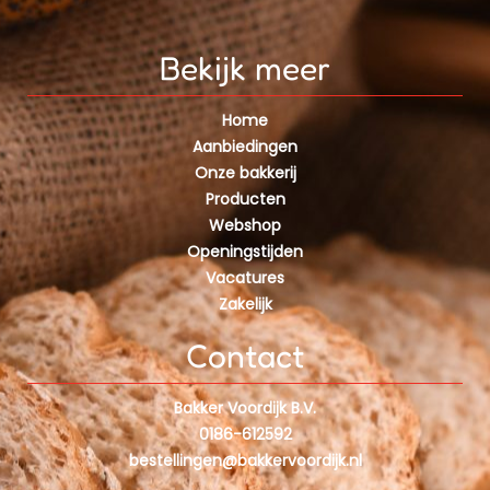
Bekijk meer
Home
Aanbiedingen
Onze bakkerij
Producten
Webshop
Openingstijden
Vacatures
Zakelijk
Contact
Bakker Voordijk B.V.
0186-612592
bestellingen@bakkervoordijk.nl