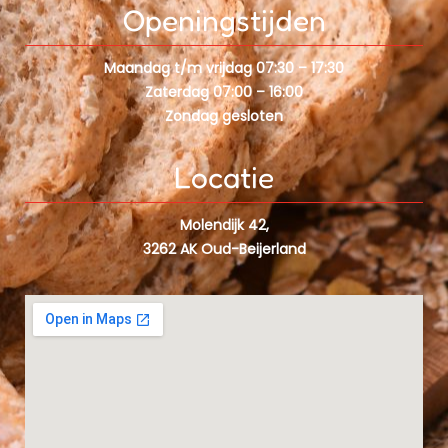
Openingstijden
Maandag t/m vrijdag
07:30 – 17:30
Zaterdag
07:00 – 16:00
Zondag
gesloten
Locatie
Molendijk
42,
3262 AK Oud-Beijerland